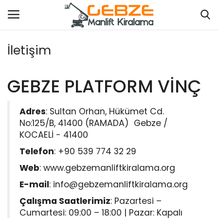
İletişim
Hakkımızda
GEBZE PLATFORM VİNÇ
Manlift Kiralama
Adres
: Sultan Orhan, Hükümet Cd.
Platform Kiralama
No:125/B, 41400 (RAMADA) Gebze /
KOCAELİ - 41400
Forklift Hizmetleri
Telefon
:
+90 539 774 32 29
Vinç Hizmetleri
Web
:
www.gebzemanliftkiralama.org
E-mail
:
info@gebzemanliftkiralama.org
Kalite ve Sertifikalar
Çalışma Saatlerimiz
: Pazartesi –
Cumartesi: 09:00 – 18:00 | Pazar: Kapalı
Vinç