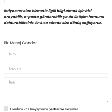
İhtiyacınız olan hizmetle ilgili bilgi almak için bizi
Ek Hizmetler
arayabilir, e-posta gönderebilir ya da iletişim formunu
doldurabilirsiniz. En kısa sürede size dönüş sağlıyoruz.
Sık Sorulan Sorular
Bölgeler
Bir Mesaj Gönder
Referanslar
İletişim
Okudum ve Onaylıyorum
Şartlar ve Koşullar