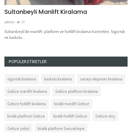
Sultanbeyli Manlift Kiralama
M
admin
37
ad
kte
Sultanbeyli’de manlift, platform ve forklift kiralama hizmetleri. Sigortalı
Ma
ve kaskolu...
no
POPÜLER ETIKETLER
sigortalı kiralama
kaskolu kiralama
sanayi ekipman kiralama
Gebze manlift kiralama
Gebze platform kiralama
Gebze forklift kiralama
kiralık manlift Gebze
kiralık platform Gebze
kiralık forklift Gebze
Gebze vinç
Gebze çekici
kiralık platform Sancaktepe