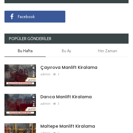
Facebook
POPÜLER GÖNDERILER
Bu Hafta
Bu Ay
Her Zaman
Çayırova Manlift Kiralama
admin
3
Darıca Manlift Kiralama
admin
3
Maltepe Manlift Kiralama