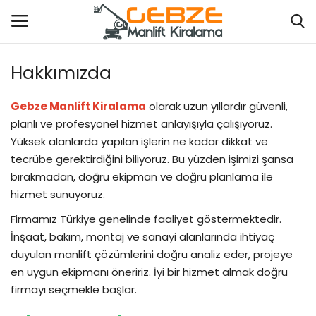
Hakkımızda
Hakkımızda
Gebze Manlift Kiralama
olarak uzun yıllardır güvenli,
planlı ve profesyonel hizmet anlayışıyla çalışıyoruz.
Manlift Kiralama
Yüksek alanlarda yapılan işlerin ne kadar dikkat ve
tecrübe gerektirdiğini biliyoruz. Bu yüzden işimizi şansa
Platform Kiralama
bırakmadan, doğru ekipman ve doğru planlama ile
hizmet sunuyoruz.
Forklift Hizmetleri
Firmamız Türkiye genelinde faaliyet göstermektedir.
İnşaat, bakım, montaj ve sanayi alanlarında ihtiyaç
Vinç Hizmetleri
duyulan manlift çözümlerini doğru analiz eder, projeye
en uygun ekipmanı öneririz. İyi bir hizmet almak doğru
Kalite ve Sertifikalar
firmayı seçmekle başlar.
Vinç