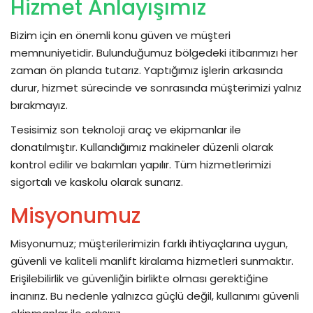
Hizmet Anlayışımız
Ek Hizmetler
Bizim için en önemli konu güven ve müşteri
memnuniyetidir. Bulunduğumuz bölgedeki itibarımızı her
Sık Sorulan Sorular
zaman ön planda tutarız. Yaptığımız işlerin arkasında
durur, hizmet sürecinde ve sonrasında müşterimizi yalnız
Bölgeler
bırakmayız.
Tesisimiz son teknoloji araç ve ekipmanlar ile
Referanslar
donatılmıştır. Kullandığımız makineler düzenli olarak
kontrol edilir ve bakımları yapılır. Tüm hizmetlerimizi
İletişim
sigortalı ve kaskolu olarak sunarız.
Misyonumuz
Misyonumuz; müşterilerimizin farklı ihtiyaçlarına uygun,
güvenli ve kaliteli manlift kiralama hizmetleri sunmaktır.
Erişilebilirlik ve güvenliğin birlikte olması gerektiğine
inanırız. Bu nedenle yalnızca güçlü değil, kullanımı güvenli