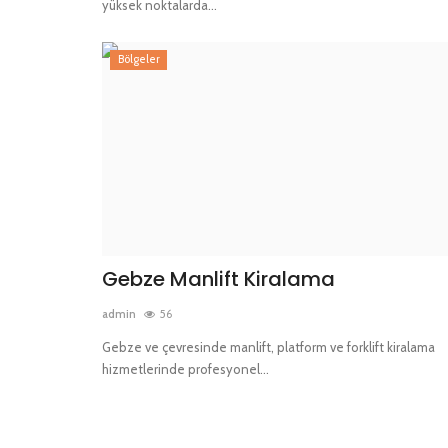
yüksek noktalarda...
Bölgeler
Bölgeler
Gebze Manlift Kiralama
Kartal Manlift Kiralama
admin
56
Gebze ve çevresinde manlift, platform ve forklift kiralama
admin
32
hizmetlerinde profesyonel...
Kartal'da manlift, platform ve forklift kiralama hiz
yüksek noktalarda...