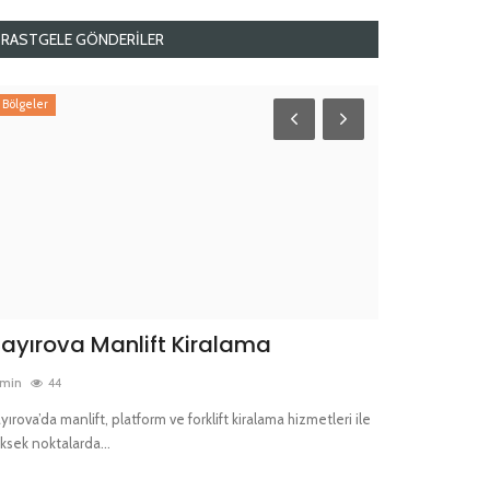
RASTGELE GÖNDERILER
Bölgeler
Bölgeler
ayırova Manlift Kiralama
Sancaktep
min
44
admin
28
yırova’da manlift, platform ve forklift kiralama hizmetleri ile
Sancaktepe'de man
ksek noktalarda...
hizmetleri. Yüksek