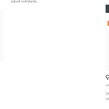
yüksek noktalarda...
Bölgeler
Darıca Manlift Kiralama
Ç
admin
47
ad
metlerimizle
Darıca’da manlift, platform ve forklift kiralama hizmetleri ile
Ça
yüksek noktalarda...
yü