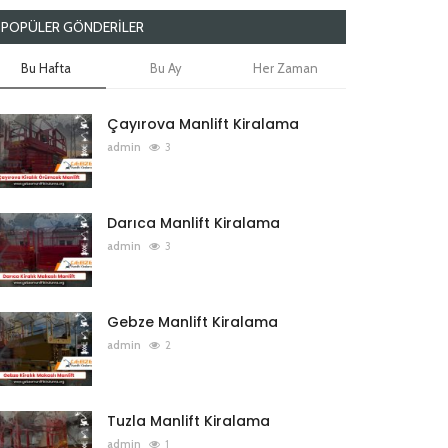
POPÜLER GÖNDERILER
Bu Hafta
Bu Ay
Her Zaman
Çayırova Manlift Kiralama
admin
3
Darıca Manlift Kiralama
admin
3
Gebze Manlift Kiralama
admin
2
Tuzla Manlift Kiralama
admin
1