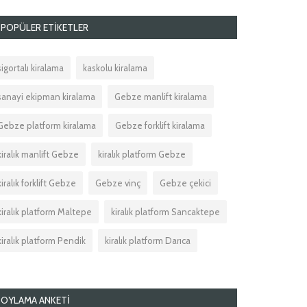
POPÜLER ETIKETLER
sigortalı kiralama
kaskolu kiralama
sanayi ekipman kiralama
Gebze manlift kiralama
Gebze platform kiralama
Gebze forklift kiralama
kiralık manlift Gebze
kiralık platform Gebze
kiralık forklift Gebze
Gebze vinç
Gebze çekici
kiralık platform Maltepe
kiralık platform Sancaktepe
kiralık platform Pendik
kiralık platform Darıca
OYLAMA ANKETI