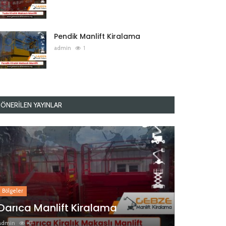
Pendik Manlift Kiralama
admin
1
ÖNERILEN YAYINLAR
Bölgeler
Darıca Manlift Kiralama
admin
47