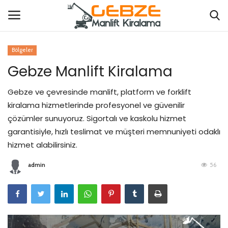
Bölgeler
Gebze Manlift Kiralama
Hakkımızda
Gebze ve çevresinde manlift, platform ve forklift
Manlift Kiralama
kiralama hizmetlerinde profesyonel ve güvenilir
çözümler sunuyoruz. Sigortalı ve kaskolu hizmet
Platform Kiralama
garantisiyle, hızlı teslimat ve müşteri memnuniyeti odaklı
hizmet alabilirsiniz.
Forklift Hizmetleri
admin
56
Vinç Hizmetleri
Kalite ve Sertifikalar
Vinç