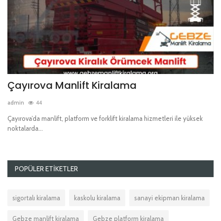
Çayırova Manlift Kiralama
S
admin
44
ad
Çayırova’da manlift, platform ve forklift kiralama hizmetleri ile yüksek
Su
noktalarda...
ve
POPÜLER ETIKETLER
sigortalı kiralama
kaskolu kiralama
sanayi ekipman kiralama
Gebze manlift kiralama
Gebze platform kiralama