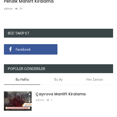
Pendik Manlift Kiralama
admin
39
BIZI TAKIP ET
Facebook
POPÜLER GÖNDERILER
Bu Hafta
Bu Ay
Her Zaman
Çayırova Manlift Kiralama
admin
3