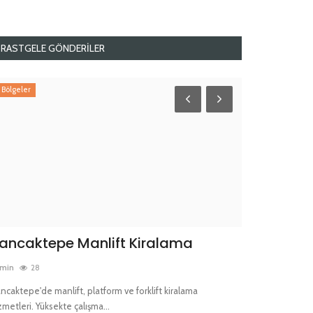
RASTGELE GÖNDERILER
Bölgeler
Bölgeler
ancaktepe Manlift Kiralama
Sultanbeyl
min
28
admin
37
ncaktepe'de manlift, platform ve forklift kiralama
Sultanbeyli’de man
zmetleri. Yüksekte çalışma...
Sigortalı ve kaskol