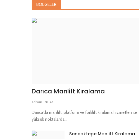
BÖLGELER
Gebze Manlift Kiralama
Darıca Manlift Kiralama
Çayırova Manlift Kiralama
Darıca Manlift Kiralama
admin
47
Darıca’da manlift, platform ve forklift kiralama hizmetleri ile
yüksek noktalarda...
Sancaktepe Manlift Kiralama