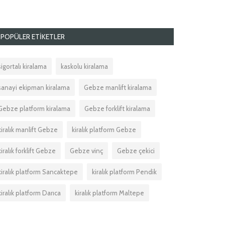
POPÜLER ETIKETLER
sigortalı kiralama
kaskolu kiralama
sanayi ekipman kiralama
Gebze manlift kiralama
Gebze platform kiralama
Gebze forklift kiralama
kiralık manlift Gebze
kiralık platform Gebze
kiralık forklift Gebze
Gebze vinç
Gebze çekici
kiralık platform Sancaktepe
kiralık platform Pendik
kiralık platform Darıca
kiralık platform Maltepe