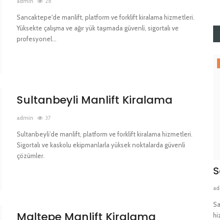
admin
28
Sancaktepe'de manlift, platform ve forklift kiralama hizmetleri.
Yüksekte çalışma ve ağır yük taşımada güvenli, sigortalı ve
profesyonel...
Bölgeler
Sultanbeyli Manlift Kiralama
admin
37
Sultanbeyli’de manlift, platform ve forklift kiralama hizmetleri.
Sigortalı ve kaskolu ekipmanlarla yüksek noktalarda güvenli
çözümler.
Darıca Manlift Kiralama
S
admin
47
ad
metlerimizle
Darıca’da manlift, platform ve forklift kiralama hizmetleri ile
Sa
Maltepe Manlift Kiralama
yüksek noktalarda...
hi