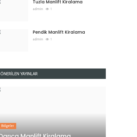
Tuzla Manlift Kiralama
admin
1
Pendik Manlift Kiralama
admin
1
ÖNERILEN YAYINLAR
Bölgeler
Darıca Manlift Kiralama