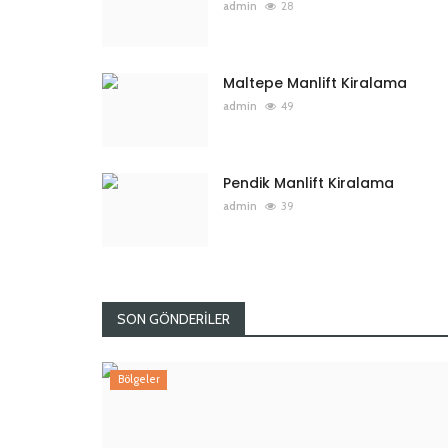
admin
28
Maltepe Manlift Kiralama
admin
49
Pendik Manlift Kiralama
admin
39
SON GÖNDERILER
Bölgeler