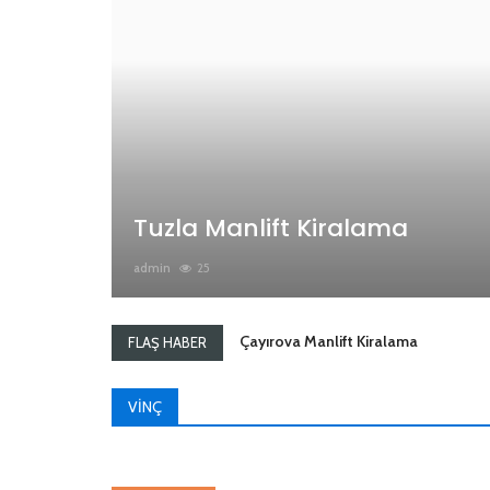
Tuzla Manlift Kiralama
admin
25
Sancaktepe Manlift Kiralama
FLAŞ HABER
Sultanbeyli Manlift Kiralama
VINÇ
Maltepe Manlift Kiralama
Kartal Manlift Kiralama
Tuzla Manlift Kiralama