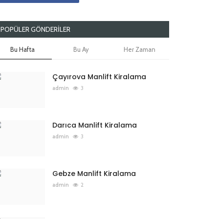
POPÜLER GÖNDERILER
Bu Hafta
Bu Ay
Her Zaman
Çayırova Manlift Kiralama
admin
3
Darıca Manlift Kiralama
admin
3
Gebze Manlift Kiralama
admin
2