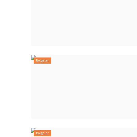
Bölgeler
Bölgeler
Tuzla Manlift Kiralama
admin
25
Tuzla'da manlift, platform ve forklift kiralama hiz
Bölgeler
yüksek noktalarda...